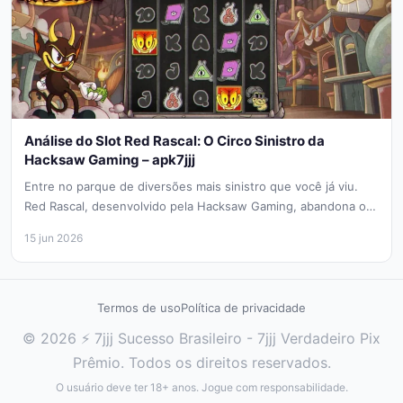
Análise do Slot Red Rascal: O Circo Sinistro da
Hacksaw Gaming – apk7jjj
Entre no parque de diversões mais sinistro que você já viu.
Red Rascal, desenvolvido pela Hacksaw Gaming, abandona os
palhaços...
15 jun 2026
Termos de uso
Política de privacidade
© 2026 ⚡ 7jjj Sucesso Brasileiro - 7jjj Verdadeiro Pix
Prêmio. Todos os direitos reservados.
O usuário deve ter 18+ anos. Jogue com responsabilidade.