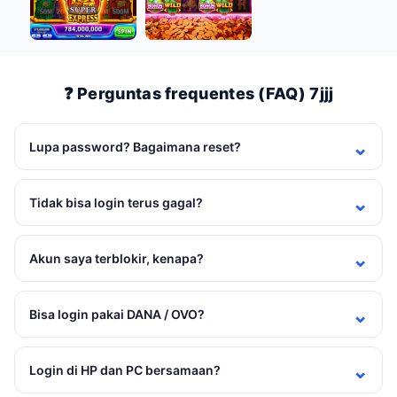
❓ Perguntas frequentes (FAQ) 7jjj
Lupa password? Bagaimana reset?
Tidak bisa login terus gagal?
Akun saya terblokir, kenapa?
Bisa login pakai DANA / OVO?
Login di HP dan PC bersamaan?