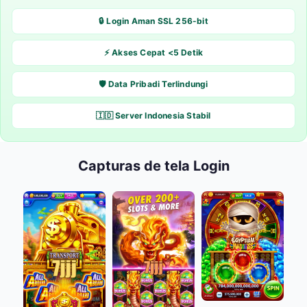
🔒 Login Aman SSL 256-bit
⚡ Akses Cepat <5 Detik
🛡️ Data Pribadi Terlindungi
🇮🇩 Server Indonesia Stabil
Capturas de tela Login