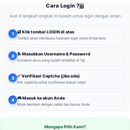
Cara Login 7jjj
Ikuti 4 langkah singkat di bawah untuk login dengan aman
🔐 Klik tombol LOGIN di atas
1
Tombol akan membuka halaman login resmi di tab baru
📝 Masukkan Username & Password
2
Gunakan akun yang sudah terdaftar di 7jjj
✅ Verifikasi Captcha (jika ada)
3
Klik captcha untuk konfirmasi bukan robot
🎮 Masuk ke akun Anda
4
Mulai bermain dengan saldo dan bonus Anda
Mengapa Pilih Kami?